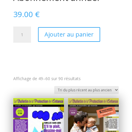
39.00
€
quantité
Ajouter au panier
de
Abonnement
annuel
Trié
Affichage de 49–60 sur 90 résultats
du
plus
récent
au
plus
ancien