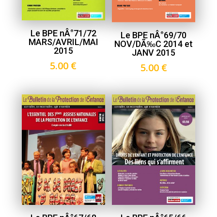
Le BPE nÂ°71/72
Le BPE nÂ°69/70
MARS/AVRIL/MAI
NOV/DÃ‰C 2014 et
2015
JANV 2015
5.00
€
5.00
€