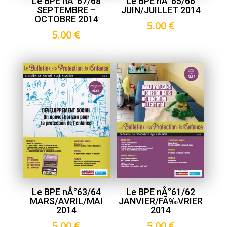
Le BPE nÂ°67/68
Le BPE nÂ°65/66
SEPTEMBRE –
JUIN/JUILLET 2014
OCTOBRE 2014
5.00
€
5.00
€
Le BPE nÂ°63/64
Le BPE nÂ°61/62
MARS/AVRIL/MAI
JANVIER/FÃ‰VRIER
2014
2014
5.00
€
5.00
€