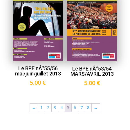
Le BPE nÂ°55/56
Le BPE nÂ°53/54
mai/juin/juillet 2013
MARS/AVRIL 2013
5.00
€
5.00
€
←
1
2
3
4
5
6
7
8
→