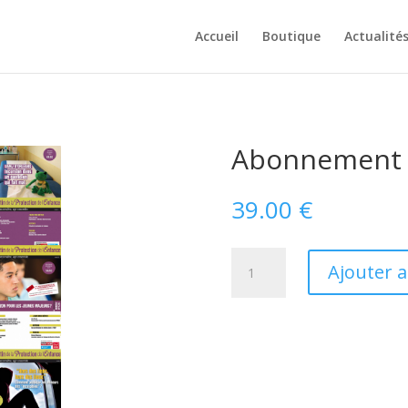
Accueil
Boutique
Actualité
Abonnement 
39.00
€
quantité
Ajouter 
de
Abonnement
annuel