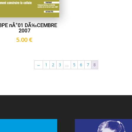
 BPE nÂ°01 DÃ‰CEMBRE
2007
5.00
€
←
1
2
3
…
5
6
7
8