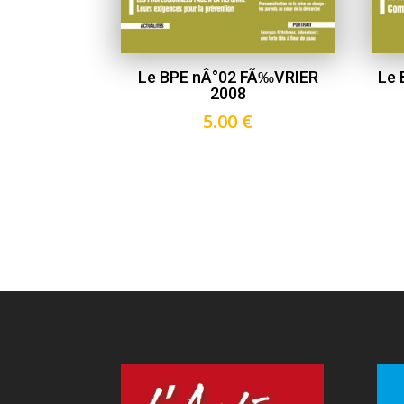
Le BPE nÂ°02 FÃ‰VRIER
Le
2008
5.00
€