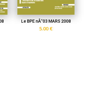
08
Le BPE nÂ°03 MARS 2008
5.00
€