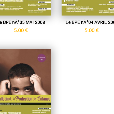
e BPE nÂ°05 MAI 2008
Le BPE nÂ°04 AVRIL 20
5.00
€
5.00
€