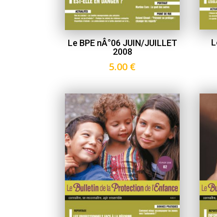
L
Le BPE nÂ°06 JUIN/JUILLET
2008
5.00
€