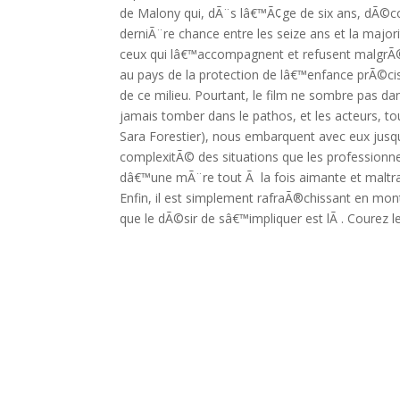
de Malony qui, dÃ¨s lâ€™Ã¢ge de six ans, dÃ©co
derniÃ¨re chance entre les seize ans et la major
ceux qui lâ€™accompagnent et refusent malgrÃ©
au pays de la protection de lâ€™enfance prÃ©ci
de ce milieu. Pourtant, le film ne sombre pas d
jamais tomber dans le pathos, et les acteurs, 
Sara Forestier), nous embarquent avec eux jusquâ
complexitÃ© des situations que les professionne
dâ€™une mÃ¨re tout Ã la fois aimante et maltra
Enfin, il est simplement rafraÃ®chissant en mont
que le dÃ©sir de sâ€™impliquer est lÃ . Courez l