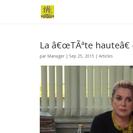
La â€œTÃªte hauteâ€
par
Manager
|
Sep 25, 2015
|
Articles