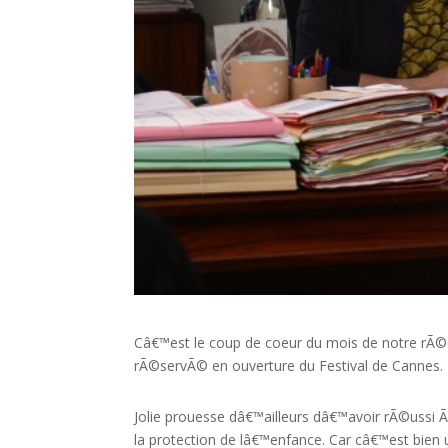
Câ€™est le coup de coeur du mois de notre rÃ©d
rÃ©servÃ© en ouverture du Festival de Cannes.
Jolie prouesse dâ€™ailleurs dâ€™avoir rÃ©ussi Ã
la protection de lâ€™enfance. Car câ€™est bien 