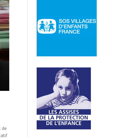
s de
atif