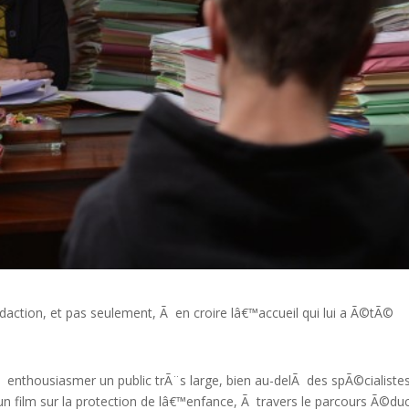
action, et pas seulement, Ã en croire lâ€™accueil qui lui a Ã©tÃ©
 enthousiasmer un public trÃ¨s large, bien au-delÃ des spÃ©cialiste
un film sur la protection de lâ€™enfance, Ã travers le parcours Ã©duc