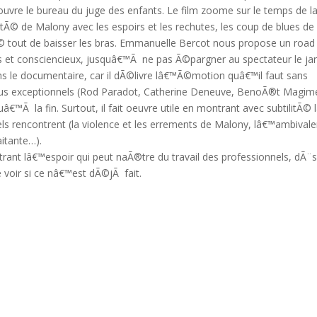
uvre le bureau du juge des enfants. Le film zoome sur le temps de l
itÃ© de Malony avec les espoirs et les rechutes, les coup de blues de
 tout de baisser les bras. Emmanuelle Bercot nous propose un road 
s et consciencieux, jusquâ€™Ã ne pas Ã©pargner au spectateur le ja
ans le documentaire, car il dÃ©livre lâ€™Ã©motion quâ€™il faut sans
tous exceptionnels (Rod Paradot, Catherine Deneuve, BenoÃ®t Magime
€™Ã la fin. Surtout, il fait oeuvre utile en montrant avec subtilitÃ© 
ls rencontrent (la violence et les errements de Malony, lâ€™ambival
itante…).
rant lâ€™espoir qui peut naÃ®tre du travail des professionnels, dÃ¨s
e voir si ce nâ€™est dÃ©jÃ fait.