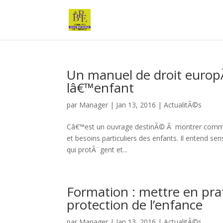
Un manuel de droit europ
lâ€™enfant
par
Manager
|
Jan 13, 2016
|
ActualitÃ©s
Câ€™est un ouvrage destinÃ© Ã montrer commen
et besoins particuliers des enfants. Il entend se
qui protÃ¨gent et...
Formation : mettre en prati
protection de l’enfance
par
Manager
|
Jan 13, 2016
|
ActualitÃ©s