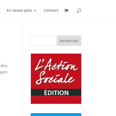
s
En savoir plus
Contact
rÃªts
iques