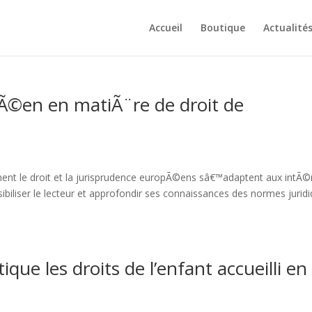
Accueil
Boutique
Actualité
Ã©en en matiÃ¨re de droit de
t le droit et la jurisprudence europÃ©ens sâ€™adaptent aux intÃ©
nsibiliser le lecteur et approfondir ses connaissances des normes jurid
que les droits de l’enfant accueilli en