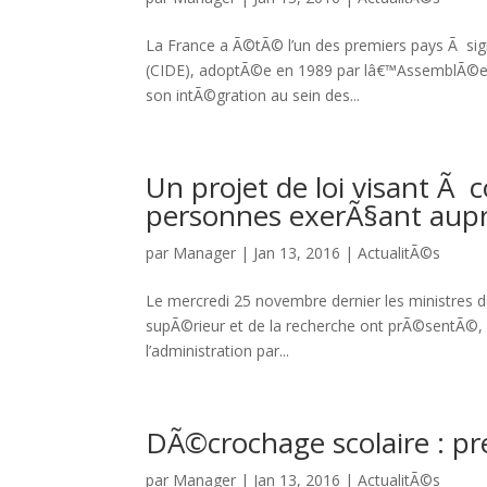
La France a Ã©tÃ© l’un des premiers pays Ã signe
(CIDE), adoptÃ©e en 1989 par lâ€™AssemblÃ©e 
son intÃ©gration au sein des...
Un projet de loi visant Ã
personnes exerÃ§ant aup
par
Manager
|
Jan 13, 2016
|
ActualitÃ©s
Le mercredi 25 novembre dernier les ministres 
supÃ©rieur et de la recherche ont prÃ©sentÃ©, en
l’administration par...
DÃ©crochage scolaire : pr
par
Manager
|
Jan 13, 2016
|
ActualitÃ©s