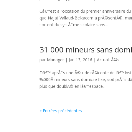
Câ€™est a l’occasion du premier anniversaire du
que Najat Vallaud-Belkacem a prÃ©sentÃ©, mardi
sortent du systÃ¨me scolaire sans...
31 000 mineurs sans domic
par
Manager
|
Jan 13, 2016
|
ActualitÃ©s
Dâ€™ aprÃ¨s une Ã©tude rÃ©cente de lâ€™Institu
‰000Â mineurs sans domicile fixe, soit prÃ¨s dâ
plus que doublÃ© en lâ€™espace...
« Entrées précédentes