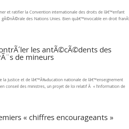
r et ratifier la Convention internationale des droits de lâ€™enfant
gÃ©nÃ©rale des Nations Unies. Bien quâ€™invocable en droit franÃ§
 contrÃ´ler les antÃ©cÃ©dents des
rÃ¨s de mineurs
de la Justice et de lâ€™Ã‰ducation nationale de lâ€™enseignement
 conseil des ministres, un projet de loi relatif Ã « l’information de
emiers « chiffres encourageants »