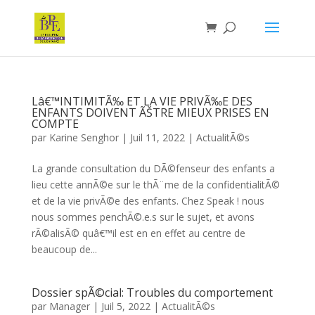
Lâ€™INTIMITÃ‰ ET LA VIE PRIVÃ‰E DES
ENFANTS DOIVENT ÃŠTRE MIEUX PRISES EN
COMPTE
par
Karine Senghor
|
Juil 11, 2022
|
ActualitÃ©s
La grande consultation du DÃ©fenseur des enfants a
lieu cette annÃ©e sur le thÃ¨me de la confidentialitÃ©
et de la vie privÃ©e des enfants. Chez Speak ! nous
nous sommes penchÃ©.e.s sur le sujet, et avons
rÃ©alisÃ© quâ€™il est en en effet au centre de
beaucoup de...
Dossier spÃ©cial: Troubles du comportement
par
Manager
|
Juil 5, 2022
|
ActualitÃ©s