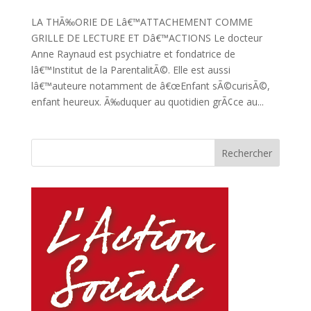
LA THÃ‰ORIE DE Lâ€™ATTACHEMENT COMME
GRILLE DE LECTURE ET Dâ€™ACTIONS Le docteur
Anne Raynaud est psychiatre et fondatrice de
lâ€™Institut de la ParentalitÃ©. Elle est aussi
lâ€™auteure notamment de â€œEnfant sÃ©curisÃ©,
enfant heureux. Ã‰duquer au quotidien grÃ¢ce au...